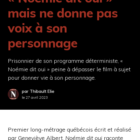
mais ne donne pas
voix à son
personnage
Prisonnier de son programme déterministe, «
Noémie dit oui » peine à dépasser le film à sujet
pour donner vie à son personnage.
par Thibault Elie
le
27 avril 2023
Premier long-métrage québécois écrit et réalisé
par Geneviève Albert,
Noémie dit oui
raconte