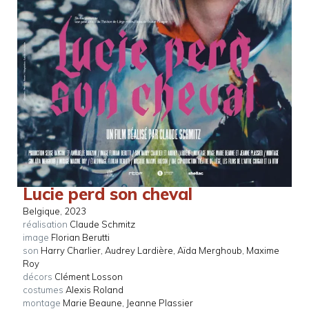
Lucie perd son cheval
Belgique
, 2023
réalisation
Claude Schmitz
image
Florian Berutti
son
Harry Charlier, Audrey Lardière, Aïda Merghoub, Maxime
Roy
décors
Clément Losson
costumes
Alexis Roland
montage
Marie Beaune, Jeanne Plassier