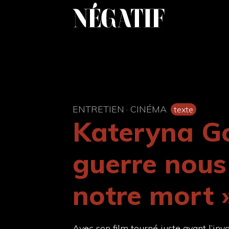
Aller
au
contenu
ENTRETIEN
·
CINÉMA
texte
Kateryna Go
guerre nous
notre mort 
Avec son film tourné juste avant l’inv