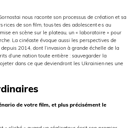
 Gornostai nous raconte son processus de création et sa
·rices de son film, tous·tes des adolescent·e·s au
ise en scène sur le plateau, un « laboratoire » pour
erche. La cinéaste évoque aussi les perspectives de
 depuis 2014, dont l’invasion à grande échelle de la
rits d’une nation toute entière : sauvegarder la
ojeter dans ce que deviendront les Ukrainien·nes une
dinaires
cénario de votre film, et plus précisément le
st « cliché » quand un réalisateur écrit son premier