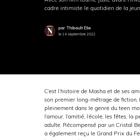
cadre intimiste le quotidien de la
jeu
par Thibault Elie
le
14 septembre 2022
C’est l’histoire de Masha et de ses am
son premier long-métrage de fiction, K
pleinement dans le genre du teen movi
l’amour, l’amitié, l’école, les fêtes, la 
adulte. Récompensé par un Cristal Bear
a également reçu le Grand Prix du Fes