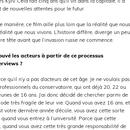
 Kyiv. Cela fait cinq ans qu’il vit dans la capitale, il a
 de nouvelles attentes pour le futur.
e manière, ce film aille plus loin que la réalité que nou
lité que nous vivons. L’histoire diffère, diverge un peu
tre tête avant que l’invasion russe ne commence.
rouvé
l
es acteurs à partir d
e ce
processus
erviews ?
rce qu’il n’y a pas d’acteurs de cet âge. Je ne voulais pas
rofessionnels du conservatoire, qui ont déjà 20, 22 ou
jeunes de 16 ans. J’ai donc décidé de chercher parmi de
iode très fragile de leur vie. Quand vous avez 16 ans, et
st votre dernière année d’école, vous avez cette sorte
ite quand vous entrez à l’université. Parce que cette
ain, quand vous avez cette très grande responsabilité de