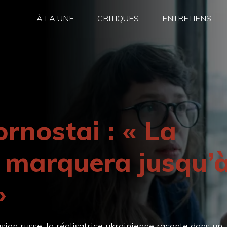
À LA UNE
CRITIQUES
ENTRETIENS
rnostai : « La
 marquera jusqu’
»
asion russe, la réalisatrice ukrainienne raconte dans un