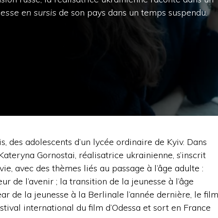
nesse en sursis
de son pays dans un temps suspendu.
is, des adolescents d’un lycée ordinaire de Kyiv. Dans
ateryna Gornostai, réalisatrice ukrainienne, s’inscrit
e, avec des thèmes liés au passage à l’âge adulte :
peur de l’avenir ; la transition de la jeunesse à l’âge
 de la jeunesse à la Berlinale l’année dernière, le fil
tival international du film d’Odessa et sort en France