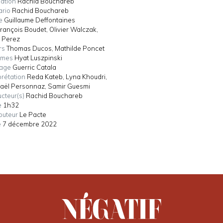
sation
Rachid Bouchareb
ario
Rachid Bouchareb
e
Guillaume Deffontaines
rançois Boudet, Olivier Walczak,
n Perez
rs
Thomas Ducos, Mathilde Poncet
umes
Hyat Luszpinski
tage
Guerric Catala
prétation
Reda Kateb, Lyna Khoudri,
aël Personnaz, Samir Guesmi
cteur(s)
Rachid Bouchareb
e
1h32
ibuteur
Le Pacte
e
7 décembre 2022