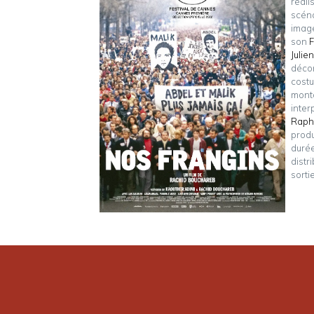
réali
scén
imag
son
F
Julie
déco
cost
mon
inter
Raph
produ
duré
distr
sorti