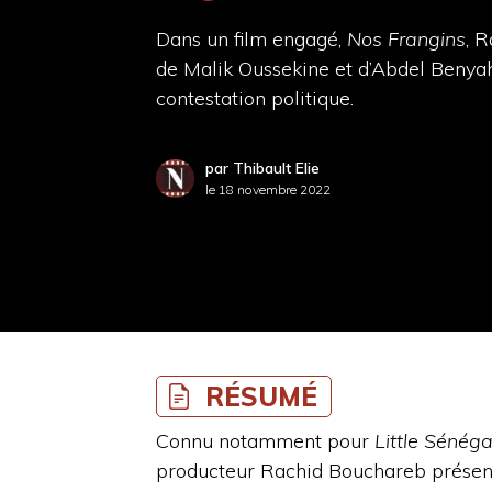
Dans un film engagé,
Nos Frangins
, 
de Malik Oussekine et d’Abdel Benyahi
contestation politique.
par Thibault Elie
le
18 novembre 2022
RÉSUMÉ
Connu notamment pour
Little Sénéga
producteur Rachid Bouchareb présen