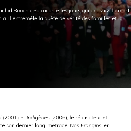
Rachid Bouchareb raconte les jours qui ont suivi la mort
a. Il entremêle la quête de vérité des familles et la
l
(2001) et
Indigènes
(2006), le réalisateur et
te son dernier long-métrage,
Nos Frangins
, en