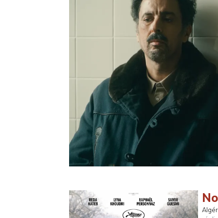
No
Algé