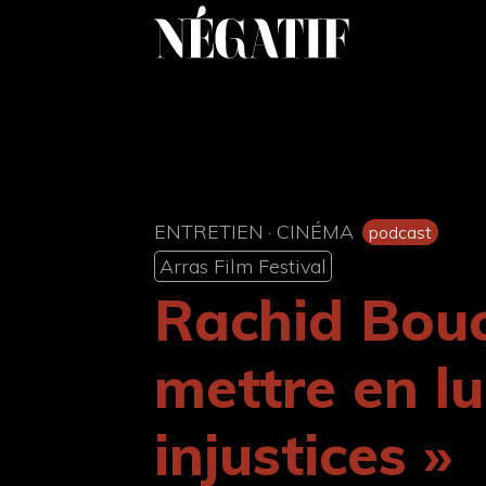
Aller
au
contenu
ENTRETIEN
·
CINÉMA
podcast
Arras Film Festival
Rachid Bouc
mettre en lu
injustices »