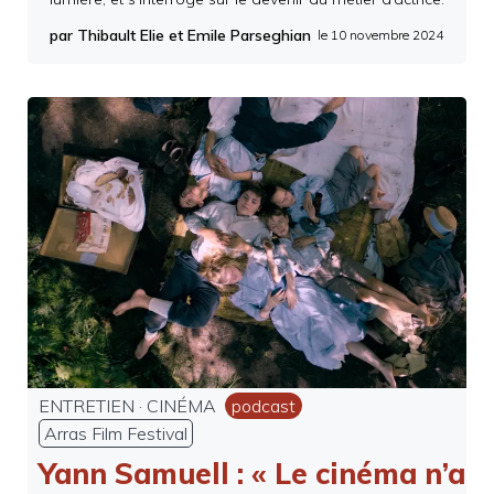
par Thibault Elie et Emile Parseghian
le
10 novembre 2024
ENTRETIEN
·
CINÉMA
podcast
Arras Film Festival
Yann Samuell : « Le cinéma n’a