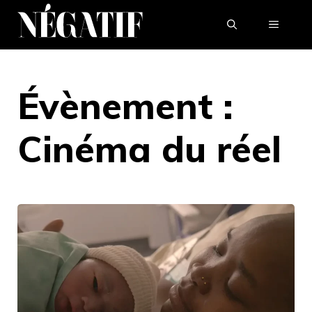
Aller
MENU
au
contenu
Évènement :
Cinéma du réel