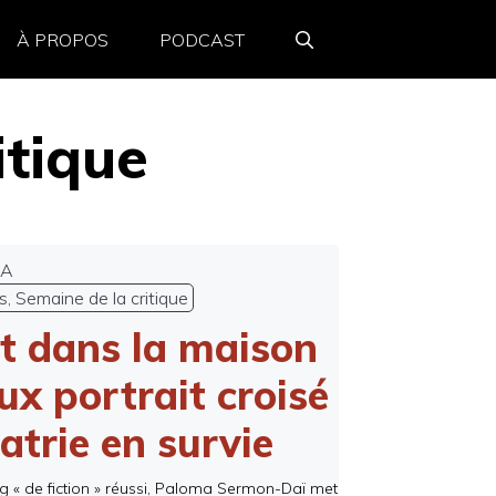
À PROPOS
PODCAST
itique
MA
s
,
Semaine de la critique
eut dans la maison
oux portrait croisé
atrie en survie
g « de fiction » réussi, Paloma Sermon-Daï met