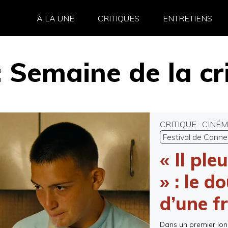
À LA UNE
CRITIQUES
ENTRETIENS
:
Semaine de la cr
CRITIQUE
·
CINÉ
Festival de Canne
« Il pl
» : le d
d’une fr
Dans un premier lon