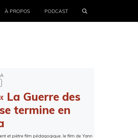
À PROPOS
PODCAST
MA
l
 La Guerre des
 se termine en
a
nt et piètre film pédagogique, le film de Yann