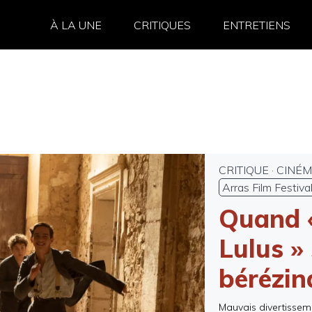
À LA UNE
CRITIQUES
ENTRETIENS
CRITIQUE
·
CINÉ
Arras Film Festiva
Quand «
Lulus »
bérézin
Mauvais divertisseme