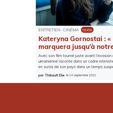
ENTRETIEN
·
CINÉMA
texte
Kateryna Gornostai : «
marquera jusqu’à notr
Avec son film tourné juste avant l’invasion r
ukrainienne raconte dans un cadre intimiste
en sursis
de son pays dans un temps susp
par Thibault Elie
le
14 septembre 2022